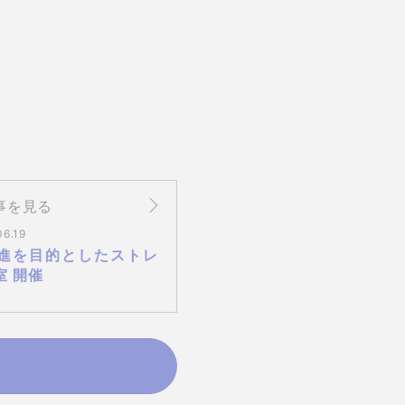
事を見る
06.19
進を目的としたストレ
室 開催