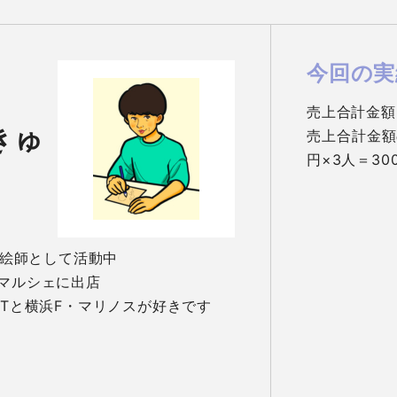
今回の実
売上合計金額：
きゅ
売上合計金額の
円×3人＝30
顔絵師として活動中

マルシェに出店

STと横浜F・マリノスが好きです