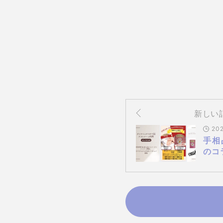
新しい
202
手相
のコ