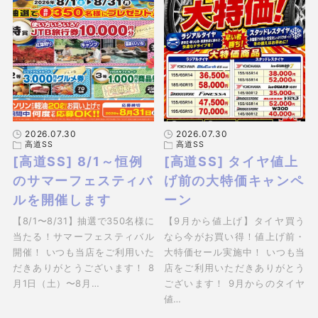
2026.07.30
2026.07.30
高道SS
高道SS
[高道SS] 8/1～恒例
[高道SS] タイヤ値上
のサマーフェスティバ
げ前の大特価キャンペ
ルを開催します
ーン
【8/1〜8/31】抽選で350名様に
【9月から値上げ】タイヤ買う
当たる！サマーフェスティバル
なら今がお買い得！値上げ前・
開催！ いつも当店をご利用いた
大特価セール実施中！ いつも当
だきありがとうございます！ 8
店をご利用いただきありがとう
月1日（土）〜8月…
ございます！ 9月からのタイヤ
値…