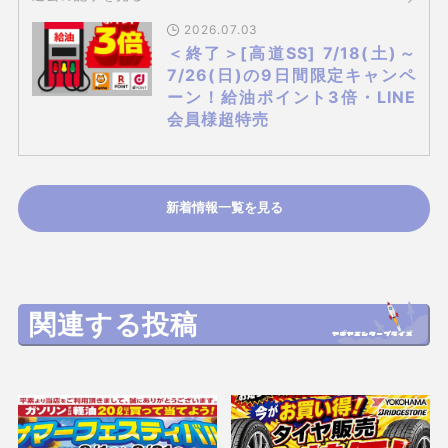
2026.07.03
＜終了＞[高道SS] 7/18(土)～
7/26(日)の9日間限定キャンペ
ーン！給油ポイント3倍・LINE
会員様超特売
新着情報一覧を見る
関連する投稿