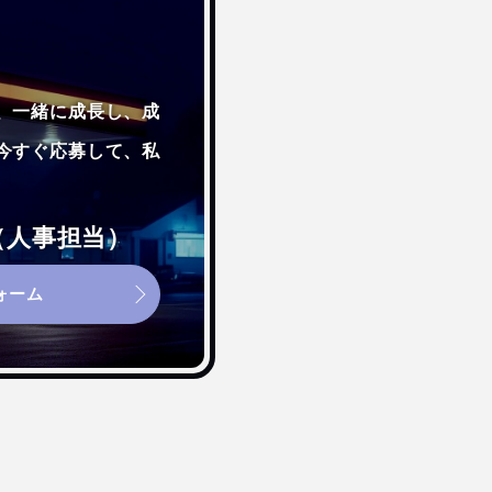
、一緒に成長し、成
今すぐ応募して、私
1（人事担当）
ォーム