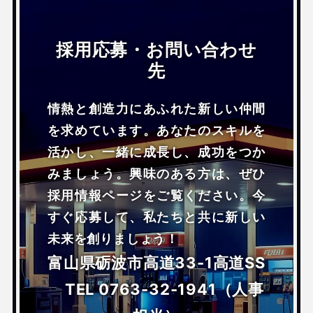
採用応募・お問い合わせ
先
情熱と創造力にあふれた新しい仲間
を求めています。あなたのスキルを
活かし、一緒に成長し、成功をつか
みましょう。興味のある方は、ぜひ
採用情報ページをご覧ください。今
すぐ応募して、私たちと共に新しい
未来を創りましょう！
富山県砺波市高道33-1高道SS
TEL 0763-32-1941（人事