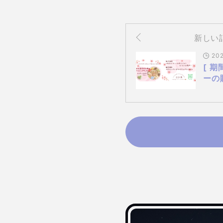
新しい
202
[ 
ーの