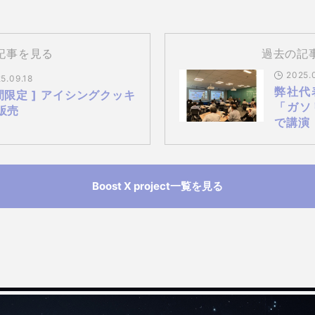
記事を見る
過去の記
2025.
5.09.18
弊社代
期間限定 ] アイシングクッキ
「ガソ
販売
で講演
Boost X project一覧を見る