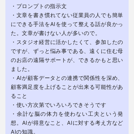
・プロンプトの指⽰⽂

・⽂章を書き慣れてない従業員の⼈でも簡単
にできる⼿法をAIを使って整える話が良かっ
た。⽂章が書けない⼈が多いので。

・スタジオ経営に活かしたくて、参加したの
ですが、ずっと悩み事である、遠くに住む⺟
のお店の遠隔サポートが、できるかもと思い
ました。

・AIが顧客データとの連携で関係性を深め、
顧客満⾜度を上げることが出来る可能性があ
ること

・使い⽅次第でいろいろできそうです

・余計な脳の体⼒を使わない⼯夫という発
想。AIが得意なこと、AIに対する考え⽅など
AIの知識。
