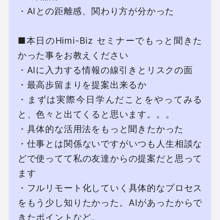
・AIとの距離感、関わり⽅が分かった

■本⽇のHimi-Biz セミナーでもっと聞きた
かった事をお教えください

・AIに⼊⼒する情報の線引きとリスクの⾯

・最⾼歩留まりを提案出来るか

・まずは実際今⽇学んだことをやってみる
と、⾊々と出てくると思います。。。

・具体的な活⽤法をもっと聞きたかった

・仕事とは関係ないですがいつも⼈⽣相談な
どで使ってて私の友達からの提案だと思って
ます

・フルリモート化していく具体的なプロセス
をもう少し知りたかった。AIがあったからで
きたポイントなど。
