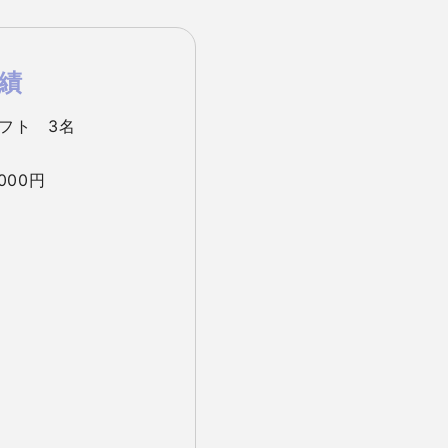
績
フト　3名

000円