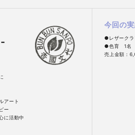
今回の実
●レザークラ
-
●色育　1名

売上金額：6,


ルアート

ー

心に活動中