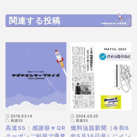
関連する投稿
2019.03.14
2024.05.20
高道SS
高道SS
高道SS：感謝祭★QR
燃料油脂新聞（令和6
クーポンご利用で通常
年5月16日号）にイン